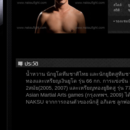
สไตล์ :
ย
สถิติ :
ช
• รองแชมป์
น้ำหวาน นักยูโดทีมชาติไทย และนักยูยิตสูทีมช
ทองและเหรียญเงินยูโด รุ่น 66 กก. การแข่งข
2สมัย(2005, 2007) และเหรียญทองยูยิตสู รุ่น 7
Asian Martial Arts games (กรุงเทพฯ, 2009) ได้
NAKSU จากการถอนตัวของนักสู้ อภิเดช ลูกพ่อเ