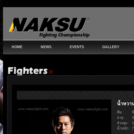
HOME
NEWS
EVENTS
GALLERY
น้ำหวา
ทีม :
ป
อายุ :
3
ส่วนสูง :
1
น้ำหนัก :
7